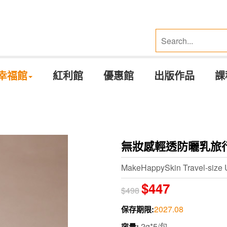
幸福館
紅利館
優惠館
出版作品
課
無妝感輕透防曬乳旅
MakeHappySkin Travel-size U
$447
$498
2027.08
保存期限:
2g*5/包
容量: