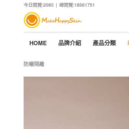
今日閱覽:2083 | 總閱覽:18561751
HOME
品牌介紹
產品分類
防曬隔離