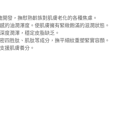
55歲開發，撫慰熟齡族對肌膚老化的各種焦慮。
全感的油潤澤度。使肌膚擁有緊緻飽滿的滋潤狀態。
深度潤澤，穩定皮脂缺乏。
密四胜肽、肌肽等成分，撫平細紋重塑緊實容顏。
支援肌膚養分。