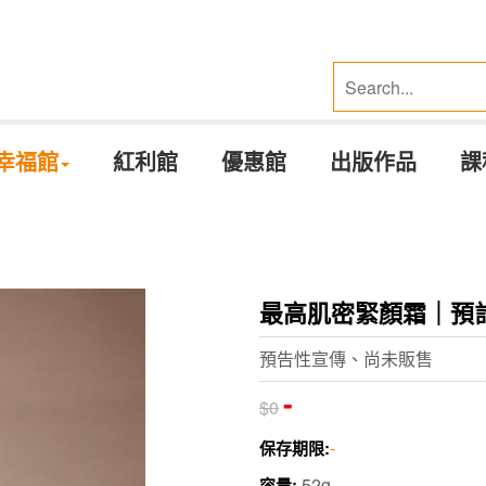
幸福館
紅利館
優惠館
出版作品
課
最高肌密緊顏霜｜預計
預告性宣傳、尚未販售
-
$0
-
保存期限:
52g
容量: