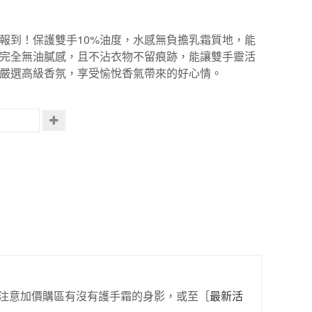
報到！保護雙手10%油度，水感無負擔乳霜質地，能
完全無油膩感，且不沾衣物不留痕跡，能讓雙手靈活
嚴選高級香氛，享受愉悅香氣帶來的好心情。
注意加價購區有沒有護手霜的身影，或至［
最新活