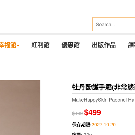
幸福館
紅利館
優惠館
出版作品
課
牡丹酚護手霜(非常態
MakeHappySkin Paeonol Ha
$499
$499
2027.10.20
保存期限:
30g
容量: