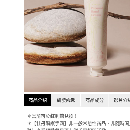
商品介紹
研發緣起
商品成分
影片介
＊當前可於
紅利館
兌換！
＊【牡丹酚護手霜】非一般常態性商品，非隨時開