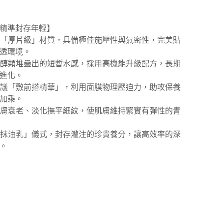
精準封存年輕】
成本「厚片級」材質，具備極佳施壓性與氣密性，完美貼
透環境。
成本醇類堆疊出的短暫水感，採用高機能升級配方，長期
進化。
烈建議「敷前搭精華」，利用面膜物理壓迫力，助攻保養
加乘。
防肌膚衰老、淡化撫平細紋，使肌膚維持緊實有彈性的青
敷後抹油乳」儀式，封存灌注的珍貴養分，讓高效率的深
。