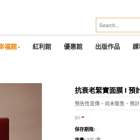
幸福館
紅利館
優惠館
出版作品
課
抗衰老緊實面膜 I 預
預告性宣傳、尚未販售、預計在
-
$0
-
保存期限:
3片/盒
容量: