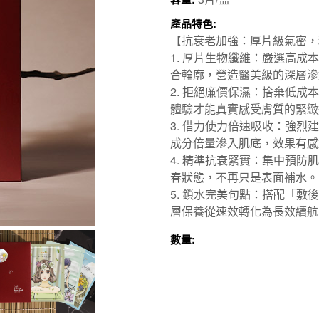
產品特色:
【抗衰老加強：厚片級氣密，
1. 厚片生物纖維：嚴選高
合輪廓，營造醫美級的深層滲
2. 拒絕廉價保濕：捨棄低
體驗才能真實感受膚質的緊緻
3. 借力使力倍速吸收：強
成分倍量滲入肌底，效果有感
4. 精準抗衰緊實：集中預
春狀態，不再只是表面補水。
5. 鎖水完美句點：搭配「
層保養從速效轉化為長效續航
數量: