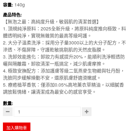
140g
容量:
產品特色:
【無泡之最：高純度升級，敏弱肌的清潔首選】
1. 頂規純淨原料：2025全新升級，將原料純度推向極致，料
體透明純淨，實現無雜質的最高等級呵護。
2. 大分子溫柔洗淨：採用分子量3000以上的大分子配方，不
滲透、不傷屏障，守護乾敏挑剔肌的天然皮脂膜。
3. 洗卸效能進化：卸妝力有感提升20%，能順利洗淨輕透防
曬與隔離霜，卸妝清潔一瓶搞定，減少肌膚摩擦。
4. 極致安撫配方：添加護膚等級二氫燕麥生物鹼與牡丹酚，
洗臉同步緩解燥動不安，還原肌膚舒適滑嫩感。
5. 療癒植萃香氛：僅添加0.05%高地薰衣草精油，以細膩香
調放鬆情緒，讓清潔成為最安心的感官享受。
數量:
加入購物車