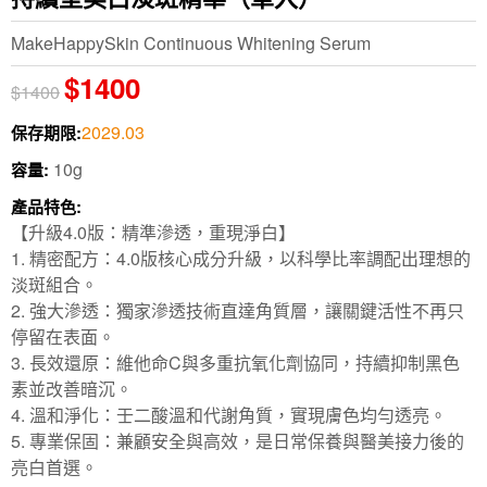
MakeHappySkin Continuous Whitening Serum
$1400
$1400
2029.03
保存期限:
10g
容量:
產品特色:
【升級4.0版：精準滲透，重現淨白】
1. 精密配方：4.0版核心成分升級，以科學比率調配出理想的
淡斑組合。
2. 強大滲透：獨家滲透技術直達角質層，讓關鍵活性不再只
停留在表面。
3. 長效還原：維他命C與多重抗氧化劑協同，持續抑制黑色
素並改善暗沉。
4. 溫和淨化：壬二酸溫和代謝角質，實現膚色均勻透亮。
5. 專業保固：兼顧安全與高效，是日常保養與醫美接力後的
亮白首選。