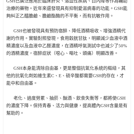
GSH已廣泛應用於臨床肝炎、溶血性疾病、白內障等作為輔助
治療的藥物。近年來還發現具有抑制愛滋病毒的功能。GSH能
夠糾正乙醯膽鹼、膽鹼酯酶的不平衡，而有抗敏作用。
GSH也被發現具有預防宿醉、降低酒精吸收、增強酒精代
謝的作用。實驗對照發現，食用穀胱甘肽，明顯減少血液中酒
精濃度以及血液中乙醛濃度，在酒精呼氣測試中也減少了50%
的酒精濃度，宿醉症狀（噁心、嘔吐、頭痛）明顯改善。
GSH本身能清除自由基，更是整個抗氧化系統的樞紐，其
他的抗氧化劑如維生素C、E、硫辛酸都需要GSH的存在，才
能中和自由基。
老化、過度勞累、抽菸、酗酒、飲食失衡等，都將使GSH
的濃度下降。保持青春、活力與健康，提高體內GSH含量是有
幫助的。