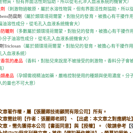
性物質，但有界面活性劑協助，所以從毛孔滲入血液系統的機會大）
髮劑
（刺激物過敏原，屬於水溶性物質，但有界面活性劑協助，所以
rabens防腐劑
（屬於類環境荷爾蒙，對胎兒的發育，被擔心有干擾作
偏油溶性成分，從毛孔入血液系統機會大）
化學防曬劑
（多數屬於類環境荷爾蒙，對胎兒的發育，被擔心有干擾作
小分子油溶性成分，從毛孔入血液系統機會大）
Triclosan
（屬於類環境荷爾蒙，對胎兒的發育，被擔心有干擾作
孔入血液系統）
過度香氛的產品
（香料，對胎兒來說是不被接受的刺激物。香料分子會
高）
精油類產品
（孕婦需視精油如藥，嚴格控制使用的種類與使用濃度。分
入的量也不可大意）
站文章著作權，屬【張麗卿技術顧問有限公司】所有。
用文章需註明【作者：張麗卿老師】、【出處：本文章之對應網址
用文章，需先獲得本公司【書面同意】與【授權】。（敬請參考
【
依上述(2)(3)程序刊登文章，將依【侵犯著作權法】，螢幕拍照後