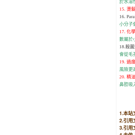
於水溶
15. 燙
16. Pa
小分子
17. 
數屬於
18.殺菌劑
會從毛
19. 
風險更
20. 
鼻腔吸
1.本
2.引
3.引
4.未