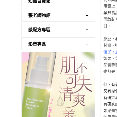
知識百寶箱
事實上
孕婦食
張老師物語
而敢亂
目。
談配方專區
那麼，
影音專區
其實，
傻了，
如果，
牙膏等
也都是
但，有
又有幾
有研究
有研究
如果是