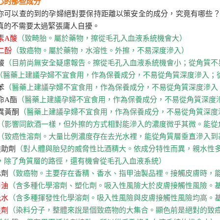
心的那些成分
你可以查的到的孕婦絕對要保持距離以策安全的成分，究竟有哪些
真的不需要太過緊張庸人自擾。
生素A酸
（致畸胎。屬於藥物，擦從毛孔入血液系統機會大）
苯二酚
（
致癌物。屬於藥物，水溶性。外擦，不易深度滲入）
酸
（目前尚無安全疑慮報告。擦從毛孔入血液系統機會小；從角質不
（醫藥上建議孕婦不宜食用，作為保養成分，不易從角質深度滲入；
苯
（醫藥上建議孕婦不宜食用，作為保養成分，不易從角質深度滲入
他命A酯
（醫藥上建議孕婦不宜食用，作為保養成分，不易從角質深度
豆異黃酮
（醫藥上建議孕婦不宜食用，作為保養成分，不易從角質深度
（影響同飲酒一樣，但外擦的方式相對能滲入的濃度微乎其微。能從
（致癌性溶劑。大量比例濃度存在去光水裡，能從角質層垂直滲入到
滲透助劑
（對人體與胎兒的威脅性比酒精大。依成分特性而異，親水性
，除了角質層的路徑，還有機會從毛孔入血液系統）
化劑
（致癌物。主要存在香精、香水、指甲油製品裡。接觸皮膚時，
甲油
（含多種化學溶劑、塑化劑。吸入性風險大於皮膚接觸性風險。
光水
（含多種揮發性化學溶劑。吸入性風險與皮膚接觸性風險均高。
髮劑
（染料分子，整體來說是個致癌物的大集合。顯色前是絕對的致