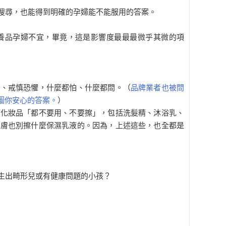
搜尋，也能得到明確的孕婦能不能服用的答案。
養品孕婦不宜，畢竟，這是影響度最最最微乎其微的項
兮、戒慎恐懼，什麼都怕、什麼都問。（
品牌業者也被問
圖你安心的答案。
）
何化妝品「都不要用、不要擦」，包括洗髮精、沐浴乳、
皮膚也別擦什麼保濕乳液的。因為，上述這些，也全都是
生出畸形兒或有健康問題的小孩？