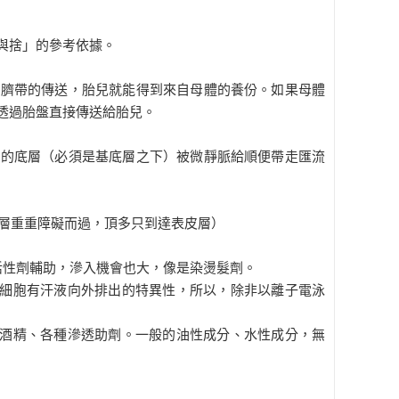
與捨」的參考依據。
、臍帶的傳送，胎兒就能得到來自母體的養份。如果母體
透過胎盤直接傳送給胎兒。
膚的底層（必須是基底層之下）被微靜脈給順便帶走匯流
層重重障礙而過，頂多只到達表皮層
）
活性劑輔助，滲入機會也大，像是染燙髮劑。
細胞有汗液向外排出的特異性，所以，除非以離子電泳
酒精、各種滲透助劑。一般的油性成分、水性成分，無