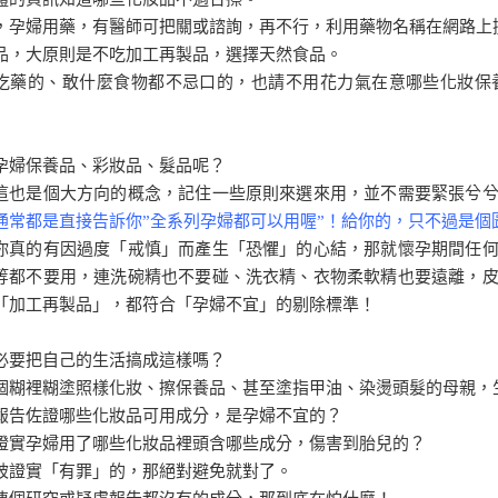
，孕婦用藥，有醫師可把關或諮詢，再不行，利用藥物名稱在網路上
品，大原則是不吃加工再製品，選擇天然食品。
吃藥的、敢什麼食物都不忌口的，也請不用花力氣在意哪些化妝保
孕婦保養品、彩妝品、髮品呢？
這也是個大方向的概念，記住一些原則來選來用，並不需要緊張兮
通常都是直接告訴你”全系列孕婦都可以用喔”！給你的，只不過是個
你真的有因過度「戒慎」而產生「恐懼」的心結，那就懷孕期間任
等都不要用，連洗碗精也不要碰、洗衣精、衣物柔軟精也要遠離，
「加工再製品」，都符合「孕婦不宜」的剔除標準！
必要把自己的生活搞成這樣嗎？
個糊裡糊塗照樣化妝、擦保養品、甚至塗指甲油、染燙頭髮的母親，
報告佐證哪些化妝品可用成分，是孕婦不宜的？
證實孕婦用了哪些化妝品裡頭含哪些成分，傷害到胎兒的？
被證實「有罪」的，那絕對避免就對了。