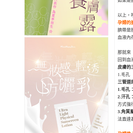
如果是
以上，
孕婦的
臍帶是
血液內
那就來
回到血
皮膚的
1.毛孔
三管道
1.毛孔
2.汗孔
方式強
3.角質
法直達