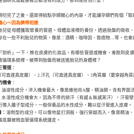
連個研究或疑慮報告都沒有的成分，那到底在怕什麼！
嘮叨完了之後，還是得給點孕婦關心的內容，才能讓孕婦們有個「取
擔心～因為臍帶相連
胎兒從母體獲取營養的管道。母體血液裡的養份，透過胎盤的吸收
存在一些不利胎兒的物質，像是：酒精、咖啡因、致癌物…等，也會
「剖析」一下，擦在皮膚的化妝品，有哪些管道或機會，會跑到皮
液循環系統裡，被帶到胎盤而被送進胎兒的身體裡？
三管道
：
（
可直達真皮層
）、2.汗孔（
可直達真皮層
）、3角質層（
要穿越角質
的機會
：
：
油溶性成分，滲入機會最大，像是維他命A酸、精油類。含有界面
：
水溶性成分機會大。因為不停的排汗（有感＆無感蒸汗），汗管壁
行導入離子型成分，一般保養品的水性成分，難以從汗管進入皮膚。
層：
溶劑型的成分，可以像地鼠打洞般，強行穿越而入。像是精油、
基底層被微血管循環系統運走。