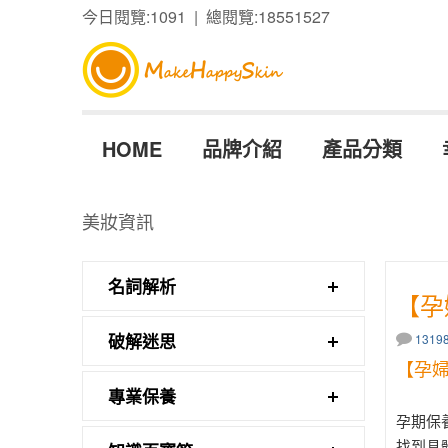
今日閱覽:1091 | 總閱覽:18551527
HOME
品牌介紹
產品分類
美妝資訊
名詞解析
【孕
破解迷思
131
【孕
專業保養
孕期保
找到具