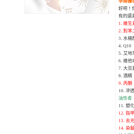
孕婦擔
好吧！
有的還
1. 維
2. 對
3. 水楊
4. Q10
5. 艾地
6. 維
7. 大
8. 酒精
9. 丙酮
10. 
油性者
11. 塑
12. 指
13. 去
14. 染